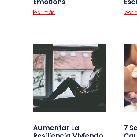
Emotions
Esc
leer más
leer
Aumentar La
7 S
Resiliencia Viviendo
Cau