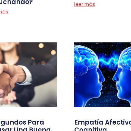
uchando?
leer más
 más
egundos Para
Empatía Afectiv
sar Una Buena
Cognitiva