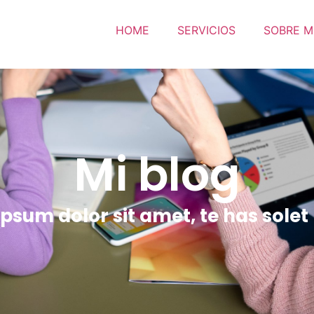
HOME
SERVICIOS
SOBRE M
Mi blog
psum dolor sit amet, te has solet